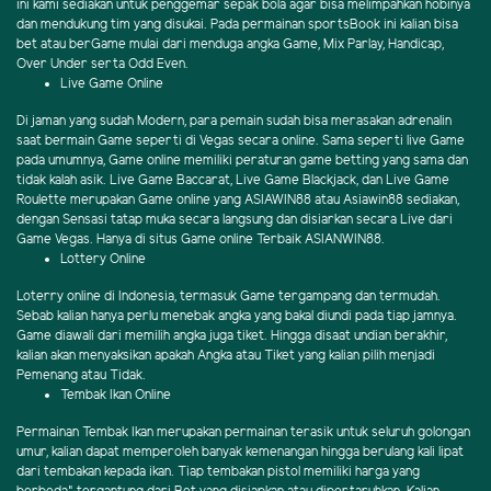
ini kami sediakan untuk penggemar sepak bola agar bisa melimpahkan hobinya
dan mendukung tim yang disukai. Pada permainan sportsBook ini kalian bisa
bet atau berGame mulai dari menduga angka Game, Mix Parlay, Handicap,
Over Under serta Odd Even.
Live Game Online
Di jaman yang sudah Modern, para pemain sudah bisa merasakan adrenalin
saat bermain Game seperti di Vegas secara online. Sama seperti live Game
pada umumnya, Game online memiliki peraturan game betting yang sama dan
tidak kalah asik. Live Game Baccarat, Live Game Blackjack, dan Live Game
Roulette merupakan Game online yang ASIAWIN88 atau Asiawin88 sediakan,
dengan Sensasi tatap muka secara langsung dan disiarkan secara Live dari
Game Vegas. Hanya di situs Game online Terbaik ASIANWIN88.
Lottery Online
Loterry online di Indonesia, termasuk Game tergampang dan termudah.
Sebab kalian hanya perlu menebak angka yang bakal diundi pada tiap jamnya.
Game diawali dari memilih angka juga tiket. Hingga disaat undian berakhir,
kalian akan menyaksikan apakah Angka atau Tiket yang kalian pilih menjadi
Pemenang atau Tidak.
Tembak Ikan Online
Permainan Tembak Ikan merupakan permainan terasik untuk seluruh golongan
umur, kalian dapat memperoleh banyak kemenangan hingga berulang kali lipat
dari tembakan kepada ikan. Tiap tembakan pistol memiliki harga yang