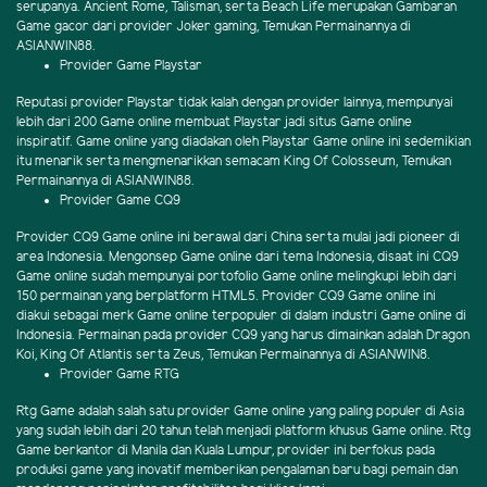
serupanya. Ancient Rome, Talisman, serta Beach Life merupakan Gambaran
Game gacor dari provider Joker gaming, Temukan Permainannya di
ASIANWIN88.
Provider Game Playstar
Reputasi provider Playstar tidak kalah dengan provider lainnya, mempunyai
lebih dari 200 Game online membuat Playstar jadi situs Game online
inspiratif. Game online yang diadakan oleh Playstar Game online ini sedemikian
itu menarik serta mengmenarikkan semacam King Of Colosseum, Temukan
Permainannya di ASIANWIN88.
Provider Game CQ9
Provider CQ9 Game online ini berawal dari China serta mulai jadi pioneer di
area Indonesia. Mengonsep Game online dari tema Indonesia, disaat ini CQ9
Game online sudah mempunyai portofolio Game online melingkupi lebih dari
150 permainan yang berplatform HTML5. Provider CQ9 Game online ini
diakui sebagai merk Game online terpopuler di dalam industri Game online di
Indonesia. Permainan pada provider CQ9 yang harus dimainkan adalah Dragon
Koi, King Of Atlantis serta Zeus, Temukan Permainannya di ASIANWIN8.
Provider Game RTG
Rtg Game adalah salah satu provider Game online yang paling populer di Asia
yang sudah lebih dari 20 tahun telah menjadi platform khusus Game online. Rtg
Game berkantor di Manila dan Kuala Lumpur, provider ini berfokus pada
produksi game yang inovatif memberikan pengalaman baru bagi pemain dan