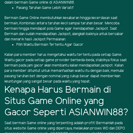
dalam bermain Game online di ASIANWIN88.
Pasang Taruhan Game Lebih Variatif
Bermain Game Online membutuhkan kesabaran hingga kecerdasan saat
bermain, Kombinasi antara taruhan kecil sampai taruhan besar. Mencoba
bermain hingga mendapat pola Game agar mendapatkan Jackpot. Saat
Bermain dan sudah mendapatkan Jackpot, alangkah baiknya untuk bersabar
dan menarik hasil Jackpot Permaianan.
Pilih Waktu Bermain Tertentu Agar Gacor
Kalian para member harus mengetahui waktu tertentu pada setiap Game.
Waktu gacor pada setiap game provider berbeda-beda, stabilnya fokus saat
bermain pada jam gacor akan membantu kalian mendapatkan jackpot. Kalian
para member dituntut untuk memanfaatkan waktu itu dengan baik, memulai
pasang taruhan bet dengan nominal yang cukup besar dapat memberikan
keuntungan yang sangat besar pada waktu yang tepat.
Kenapa Harus Bermain di
Situs Game Online yang
Gacor Seperti ASIANWIN88?
Saat bermain Game online yang terpenting adalah profit! Bermainlah pada
situs website Game online yang dipercaya, melakukan proses WD dan DEPO