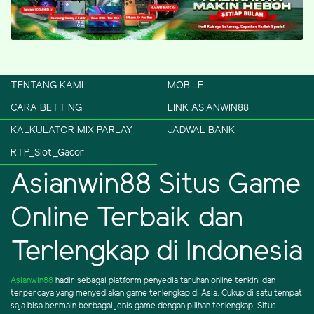
TENTANG KAMI
MOBILE
CARA BETTING
LINK ASIANWIN88
KALKULATOR MIX PARLAY
JADWAL BANK
RTP_Slot_Gacor
Asianwin88 Situs Game
Online Terbaik dan
Terlengkap di Indonesia
Asianwin88
hadir sebagai platform penyedia taruhan online terkini dan
terpercaya yang menyediakan game terlengkap di Asia. Cukup di satu tempat
saja bisa bermain berbagai jenis game dengan pilihan terlengkap. Situs