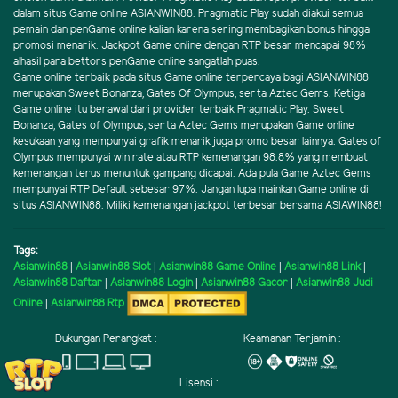
dalam situs Game online ASIANWIN88. Pragmatic Play sudah diakui semua
pemain dan penGame online kalian karena sering membagikan bonus hingga
promosi menarik. Jackpot Game online dengan RTP besar mencapai 98%
alhasil para bettors penGame online sangatlah puas.
Game online terbaik pada situs Game online terpercaya bagi ASIANWIN88
merupakan Sweet Bonanza, Gates Of Olympus, serta Aztec Gems. Ketiga
Game online itu berawal dari provider terbaik Pragmatic Play. Sweet
Bonanza, Gates of Olympus, serta Aztec Gems merupakan Game online
kesukaan yang mempunyai grafik menarik juga promo besar lainnya. Gates of
Olympus mempunyai win rate atau RTP kemenangan 98.8% yang membuat
kemenangan terus menuntuk gampang dicapai. Ada pula Game Aztec Gems
mempunyai RTP Default sebesar 97%. Jangan lupa mainkan Game online di
situs ASIANWIN88. Miliki kemenangan jackpot terbesar bersama ASIAWIN88!
Tags:
Asianwin88
|
Asianwin88 Slot
|
Asianwin88 Game Online
|
Asianwin88 Link
|
Asianwin88 Daftar
|
Asianwin88 Login
|
Asianwin88 Gacor
|
Asianwin88 Judi
Online
|
Asianwin88 Rtp
Dukungan Perangkat :
Keamanan Terjamin :
Lisensi :