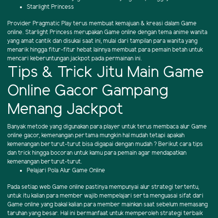
Starlight Princess
Provider Pragmatic Play terus membuat kemajuan & kreasi dalam Game
online. Starlight Princess merupakan Game online dengan tema anime wanita
yang amat cantik dan disukai saat ini, mulai dari tampilan para wanita yang
menarik hingga fitur-fitur hebat lainnya membuat para pemain betah untuk
mencari keberuntungan jackpot pada permainan ini.
Tips & Trick Jitu Main Game
Online Gacor Gampang
Menang Jackpot
Banyak metode yang digunakan para player untuk terus membaca alur Game
online gacor, kemenangan pertama mungkin hal mudah tetapi apakah
kemenangan berturut-turut bisa digapai dengan mudah ? Berikut cara tips
dan trick hingga bocoran untuk kamu para pemain agar mendapatkan
kemenangan berturut-turut.
Pelajari Pola Alur Game Online
Pada setiap web Game online pastinya mempunyai alur strategi tertentu,
untuk itu kalian para member wajib mempelajari serta menguasai sifat dari
Game online yang bakal kalian para member mainkan saat sebelum memasang
taruhan yang besar. Hal ini bermanfaat untuk memperoleh strategi terbaik