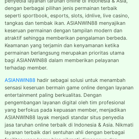
penyedia layanan taruhan online di Indonesia & Asia,
dengan berbagai pilihan jenis permainan terbaik
seperti sportbook, esports, slots, idnlive, live casino,
tangkas dan tembak ikan. ASIANWIN88 menyajikan
keseruan permainan dengan tampilan modern dan
atraktif sehingga memberikan pengalaman berbeda.
Keamanan yang terjamin dan kenyamanan ketika
permainan berlangsung merupakan prioritas utama
bagi ASIANWIN88 dalam memberikan pelayanan
terhadap member.
ASIANWIN88
hadir sebagai solusi untuk menambah
sensasi keseruan bermain game online dengan layanan
entertainment paling berkualitas. Dengan
pengembangan layanan digital oleh tim profesional
yang berfokus pada kepuasan member, menjadikan
ASIANWIN88 layak menjadi standar situs penyedia
jasa taruhan online terbaik di Indonesia & Asia. Nikmati
layanan terbaik dari sentuhan ahli dengan berbagai