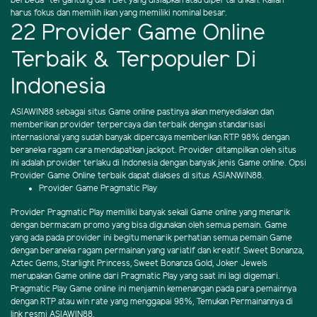
berbeda" tergantung dari Bet yang disiapkan atau dipertaruhkan. Kalian
harus fokus dan memilih ikan yang memiliki nominal besar.
22 Provider Game Online
Terbaik & Terpopuler Di
Indonesia
ASIAWIN88 sebagai situs Game online pastinya akan menyediakan dan
memberikan provider terpercaya dan terbaik dengan standarisasi
internasional yang sudah banyak dipercaya memberikan RTP 98% dengan
beraneka ragam cara mendapatkan jackpot. Provider ditampilkan oleh situs
ini adalah provider terlaku di Indonesia dengan banyak jenis Game online. Opsi
Provider Game Online terbaik dapat diakses di situs ASIANWIN88.
Provider Game Pragmatic Play
Provider Pragmatic Play memiliki banyak sekali Game online yang menarik
dengan bermacam promo yang bisa digunakan oleh semua pemain. Game
yang ada pada provider ini begitu menarik perhatian semua pemain Game
dengan beraneka ragam permainan yang variatif dan kreatif. Sweet Bonanza,
Aztec Gems, Starlight Princess, Sweet Bonanza Gold, Joker Jewels
merupakan Game online dari Pragmatic Play yang saat ini lagi digemari.
Pragmatic Play Game online ini menjamin kemenangan pada para pemainnya
dengan RTP atau win rate yang menggapai 98%, Temukan Permainannya di
link resmi ASIAWIN88.