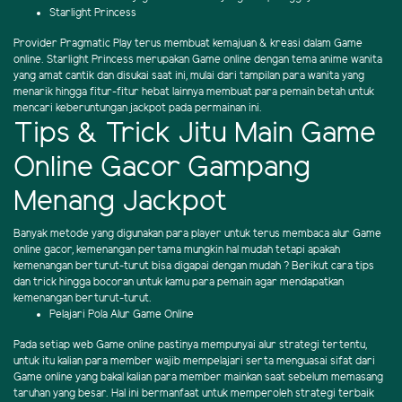
Starlight Princess
Provider Pragmatic Play terus membuat kemajuan & kreasi dalam Game
online. Starlight Princess merupakan Game online dengan tema anime wanita
yang amat cantik dan disukai saat ini, mulai dari tampilan para wanita yang
menarik hingga fitur-fitur hebat lainnya membuat para pemain betah untuk
mencari keberuntungan jackpot pada permainan ini.
Tips & Trick Jitu Main Game
Online Gacor Gampang
Menang Jackpot
Banyak metode yang digunakan para player untuk terus membaca alur Game
online gacor, kemenangan pertama mungkin hal mudah tetapi apakah
kemenangan berturut-turut bisa digapai dengan mudah ? Berikut cara tips
dan trick hingga bocoran untuk kamu para pemain agar mendapatkan
kemenangan berturut-turut.
Pelajari Pola Alur Game Online
Pada setiap web Game online pastinya mempunyai alur strategi tertentu,
untuk itu kalian para member wajib mempelajari serta menguasai sifat dari
Game online yang bakal kalian para member mainkan saat sebelum memasang
taruhan yang besar. Hal ini bermanfaat untuk memperoleh strategi terbaik