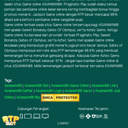
dalam situs Game online ASIANWIN88. Pragmatic Play sudah diakui semua
pemain dan penGame online kalian karena sering membagikan bonus hingga
promosi menarik. Jackpot Game online dengan RTP besar mencapai 98%
alhasil para bettors penGame online sangatlah puas.
Game online terbaik pada situs Game online terpercaya bagi ASIANWIN88
merupakan Sweet Bonanza, Gates Of Olympus, serta Aztec Gems. Ketiga
Game online itu berawal dari provider terbaik Pragmatic Play. Sweet
Bonanza, Gates of Olympus, serta Aztec Gems merupakan Game online
kesukaan yang mempunyai grafik menarik juga promo besar lainnya. Gates of
Olympus mempunyai win rate atau RTP kemenangan 98.8% yang membuat
kemenangan terus menuntuk gampang dicapai. Ada pula Game Aztec Gems
mempunyai RTP Default sebesar 97%. Jangan lupa mainkan Game online di
situs ASIANWIN88. Miliki kemenangan jackpot terbesar bersama ASIAWIN88!
Tags:
Asianwin88
|
Asianwin88 Slot
|
Asianwin88 Game Online
|
Asianwin88 Link
|
Asianwin88 Daftar
|
Asianwin88 Login
|
Asianwin88 Gacor
|
Asianwin88 Judi
Online
|
Asianwin88 Rtp
Dukungan Perangkat :
Keamanan Terjamin :
Lisensi :