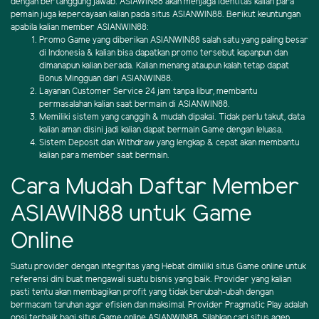
dengan bertanggung jawab. ASIAWIN88 akan menjaga identitas kalian para
pemain juga kepercayaan kalian pada situs ASIANWIN88. Berikut keuntungan
apabila kalian member ASIANWIN88:
Promo Game yang diberikan ASIANWIN88 salah satu yang paling besar
di Indonesia & kalian bisa dapatkan promo tersebut kapanpun dan
dimanapun kalian berada. Kalian menang ataupun kalah tetap dapat
Bonus Mingguan dari ASIANWIN88.
Layanan Customer Service 24 jam tanpa libur, membantu
permasalahan kalian saat bermain di ASIANWIN88.
Memiliki sistem yang canggih & mudah dipakai. Tidak perlu takut, data
kalian aman disini jadi kalian dapat bermain Game dengan leluasa.
Sistem Deposit dan Withdraw yang lengkap & cepat akan membantu
kalian para member saat bermain.
Cara Mudah Daftar Member
ASIAWIN88 untuk Game
Online
Suatu provider dengan integritas yang Hebat dimiliki situs Game online untuk
referensi dini buat mengawali suatu bisnis yang baik. Provider yang kalian
pasti tentu akan membagikan profit yang tidak berubah-ubah dengan
bermacam taruhan agar efisien dan maksimal. Provider Pragmatic Play adalah
opsi terbaik bagi situs Game online ASIANWIN88. Silahkan cari situs agen