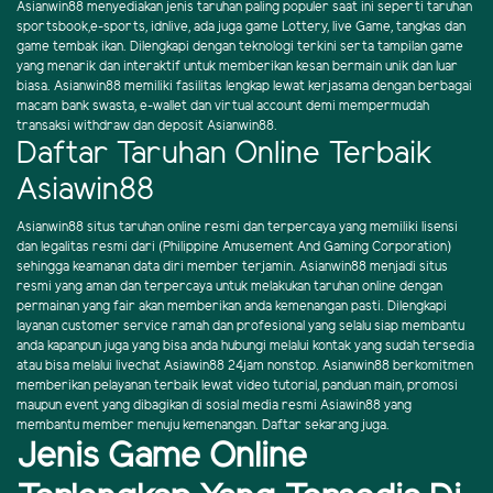
Asianwin88 menyediakan jenis taruhan paling populer saat ini seperti taruhan
sportsbook,e-sports, idnlive, ada juga game Lottery, live Game, tangkas dan
game tembak ikan. Dilengkapi dengan teknologi terkini serta tampilan game
yang menarik dan interaktif untuk memberikan kesan bermain unik dan luar
biasa. Asianwin88 memiliki fasilitas lengkap lewat kerjasama dengan berbagai
macam bank swasta, e-wallet dan virtual account demi mempermudah
transaksi withdraw dan deposit Asianwin88.
Daftar Taruhan Online Terbaik
Asiawin88
Asianwin88 situs taruhan online resmi dan terpercaya yang memiliki lisensi
dan legalitas resmi dari (Philippine Amusement And Gaming Corporation)
sehingga keamanan data diri member terjamin. Asianwin88 menjadi situs
resmi yang aman dan terpercaya untuk melakukan taruhan online dengan
permainan yang fair akan memberikan anda kemenangan pasti. Dilengkapi
layanan customer service ramah dan profesional yang selalu siap membantu
anda kapanpun juga yang bisa anda hubungi melalui kontak yang sudah tersedia
atau bisa melalui livechat Asiawin88 24jam nonstop. Asianwin88 berkomitmen
memberikan pelayanan terbaik lewat video tutorial, panduan main, promosi
maupun event yang dibagikan di sosial media resmi Asiawin88 yang
membantu member menuju kemenangan. Daftar sekarang juga.
Jenis Game Online