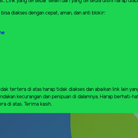
t. Link yang tersebar selain dari yang tersedia disini harap diab
bisa diakses dengan cepat, aman, dan anti blokir:
ne
idak tertera di atas harap tidak diakses dan abaikan link lain 
ndakan kecurangan dan penipuan di dalamnya. Harap berhati-hati
a di atas. Terima kasih.