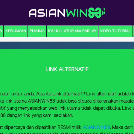
B
KEBIJAKAN
PHISING
KALKULATOR MIX PARLAY
VIDEO TUTORIAL
LINK ALTERNATIF
atif untuk anda. Apa itu Link alternatif? Link alternatif adala
a jika link utama ASIANWIN88 tidak bisa dibuka dikarenakan masala
sitif yang menyebabkan web link utama tidak dapat dibuka. Link 
8 dengan link yang kami sediakan.
pat dipercaya dan dipastikan RESMI milik
ASIANWIN88
. Maka dari 