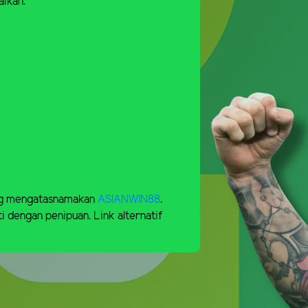
aikan.
yang mengatasnamakan
ASIANWIN88
.
 dengan penipuan. Link alternatif