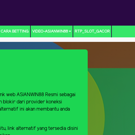
CARA BETTING
VIDEO-ASIANWIN88
RTP_SLOT_GACOR
h link web ASIANWIN88 Resmi sebagai
h blokir dari provider koneksi
alternatif ini akan membantu anda
itu, link alternatif yang tersedia disini