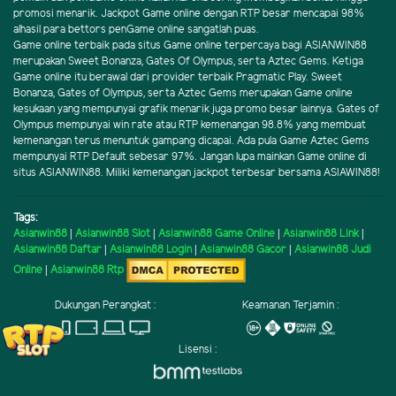
promosi menarik. Jackpot Game online dengan RTP besar mencapai 98%
alhasil para bettors penGame online sangatlah puas.
Game online terbaik pada situs Game online terpercaya bagi ASIANWIN88
merupakan Sweet Bonanza, Gates Of Olympus, serta Aztec Gems. Ketiga
Game online itu berawal dari provider terbaik Pragmatic Play. Sweet
Bonanza, Gates of Olympus, serta Aztec Gems merupakan Game online
kesukaan yang mempunyai grafik menarik juga promo besar lainnya. Gates of
Olympus mempunyai win rate atau RTP kemenangan 98.8% yang membuat
kemenangan terus menuntuk gampang dicapai. Ada pula Game Aztec Gems
mempunyai RTP Default sebesar 97%. Jangan lupa mainkan Game online di
situs ASIANWIN88. Miliki kemenangan jackpot terbesar bersama ASIAWIN88!
Tags:
Asianwin88
|
Asianwin88 Slot
|
Asianwin88 Game Online
|
Asianwin88 Link
|
Asianwin88 Daftar
|
Asianwin88 Login
|
Asianwin88 Gacor
|
Asianwin88 Judi
Online
|
Asianwin88 Rtp
Dukungan Perangkat :
Keamanan Terjamin :
Lisensi :