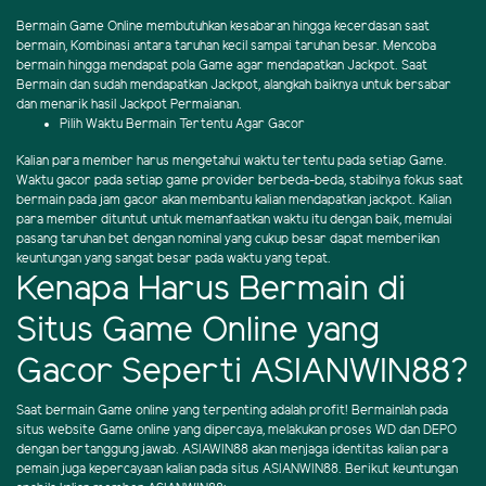
Bermain Game Online membutuhkan kesabaran hingga kecerdasan saat
bermain, Kombinasi antara taruhan kecil sampai taruhan besar. Mencoba
bermain hingga mendapat pola Game agar mendapatkan Jackpot. Saat
Bermain dan sudah mendapatkan Jackpot, alangkah baiknya untuk bersabar
dan menarik hasil Jackpot Permaianan.
Pilih Waktu Bermain Tertentu Agar Gacor
Kalian para member harus mengetahui waktu tertentu pada setiap Game.
Waktu gacor pada setiap game provider berbeda-beda, stabilnya fokus saat
bermain pada jam gacor akan membantu kalian mendapatkan jackpot. Kalian
para member dituntut untuk memanfaatkan waktu itu dengan baik, memulai
pasang taruhan bet dengan nominal yang cukup besar dapat memberikan
keuntungan yang sangat besar pada waktu yang tepat.
Kenapa Harus Bermain di
Situs Game Online yang
Gacor Seperti ASIANWIN88?
Saat bermain Game online yang terpenting adalah profit! Bermainlah pada
situs website Game online yang dipercaya, melakukan proses WD dan DEPO
dengan bertanggung jawab. ASIAWIN88 akan menjaga identitas kalian para
pemain juga kepercayaan kalian pada situs ASIANWIN88. Berikut keuntungan