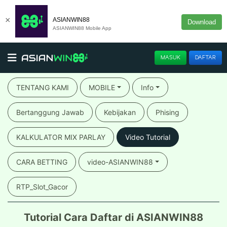
×
ASIANWIN88
Download
ASIANWIN88 Mobile App
MASUK
DAFTAR
TENTANG KAMI
MOBILE
Info
Bertanggung Jawab
Kebijakan
Phising
KALKULATOR MIX PARLAY
Video Tutorial
CARA BETTING
video-ASIANWIN88
RTP_Slot_Gacor
Tutorial Cara Daftar di ASIANWIN88