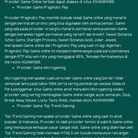
Provider Game Online terbaik dapat diakses di situs ASIANWIN88.
Provider Game Pragmatic Play
Provider Pragmatic Play memiliki banyak sekali Game online yang menarik
dengan bermacam promo yang bisa digunakan oleh semua pemain. Game
yang ada pada provider ini begitu menarik perhatian semua pemain Game
dengan beraneka ragam permainan yang variatif dan kreatif. Sweet Bonanza,
Aztec Gems, Starlight Princess, Sweet Bonanza Gold, Joker Jewels
merupakan Game online dari Pragmatic Play yang saat ini lagi digemari.
Pragmatic Play Game online ini menjamin kemenangan pada para pemainnya
dengan RTP atau win rate yang menggapai 98%, Temukan Permainannya di
link resmi ASIAWIN88.
Provider Game Microgaming
Microgaming merupakan suatu provider Game online yang berdiri telah
semenjak lama pada tahun 1994 serta sering pembaruan sampai dikala ini.
Para penggemar situs Game online amat menyakini Microgaming selaku
provider yang sering membagikan Game online sangat asyik semacam, Zeus,
Break Away Deluxe, Lucky Twins Wilds, mainkan disini ASIANWIN88.
Provider Game Top Trend Gaming
Top Trend Gaming merupakan provider Game online yang saat ini amat
populer di Indonesia. Provider ini ialah provider terkini di pabrik Game online
yang mempunyai kemajuan pasar sangat kilat. Game online yang dilahirkan oleh
Top Trend Gaming telah memakai HTML5 serta pula mempunyai rancangan