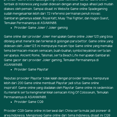
terbaik di Indonesia yang sudah didesain dengan amat bagus alhasil jadi mudah
diakses oleh pemain. Sampai disaat ini Website Game online Spadegaming
sudah mengeluarkan lebih dari 72 referensi permainan penuh inovasi.
Gambaran gamenya adalah, Royal Katt, Muay Thai Fighter, dan Hugon Quest,
Temukan Permainannya di ASIAWIN88.
Provider Game Joker / Joker gaming
Game online dari provider Joker merupakan Game online Joker123 yang bisa
dibilang amat menarik dan terkenal di golongan para bettor. Game online yang
didesain oleh Joker123 ini mempunyai macam tipe Game online yang memakai
tema bermacam-macam semacam, buah-buahan, symbol keyakinan serta lain
serupanya. Ancient Rome, Talisman, serta Beach Life merupakan Gambaran
Game gacor dari provider Joker gaming, Temukan Permainannya di
ASIANWIN88.
Provider Game Playstar
Reputasi provider Playstar tidak kalah dengan provider lainnya, mempunyai
lebih dari 200 Game online membuat Playstar jadi situs Game online
inspiratif. Game online yang diadakan oleh Playstar Game online ini sedemikian
itu menarik serta mengmenarikkan semacam King Of Colosseum, Temukan
Permainannya di ASIANWIN88.
Provider Game CQ9
Provider CQ9 Game online ini berawal dari China serta mulai jadi pioneer di
area Indonesia. Mengonsep Game online dari tema Indonesia, disaat ini CQ9