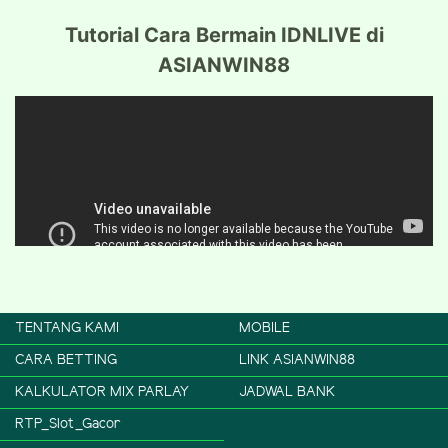
Tutorial Cara Bermain IDNLIVE di
ASIANWIN88
TENTANG KAMI
MOBILE
CARA BETTING
LINK ASIANWIN88
KALKULATOR MIX PARLAY
JADWAL BANK
RTP_Slot_Gacor